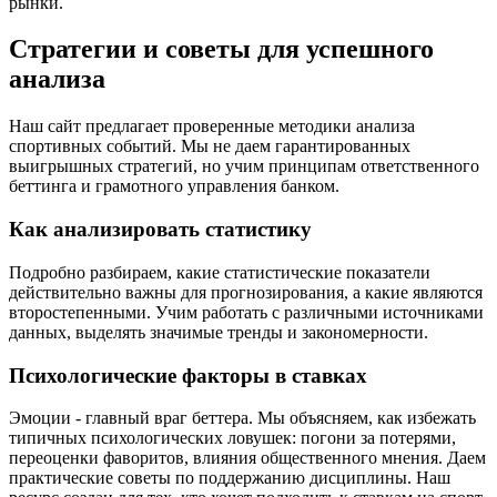
рынки.
Стратегии и советы для успешного
анализа
Наш сайт предлагает проверенные методики анализа
спортивных событий. Мы не даем гарантированных
выигрышных стратегий, но учим принципам ответственного
беттинга и грамотного управления банком.
Как анализировать статистику
Подробно разбираем, какие статистические показатели
действительно важны для прогнозирования, а какие являются
второстепенными. Учим работать с различными источниками
данных, выделять значимые тренды и закономерности.
Психологические факторы в ставках
Эмоции - главный враг беттера. Мы объясняем, как избежать
типичных психологических ловушек: погони за потерями,
переоценки фаворитов, влияния общественного мнения. Даем
практические советы по поддержанию дисциплины. Наш