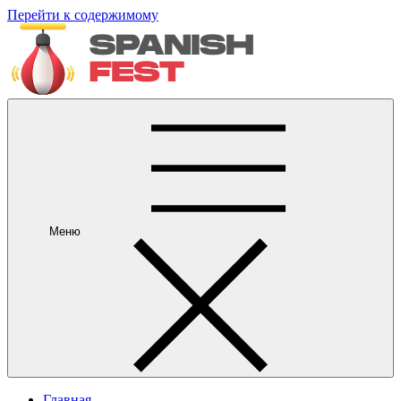
Перейти к содержимому
Меню
Главная