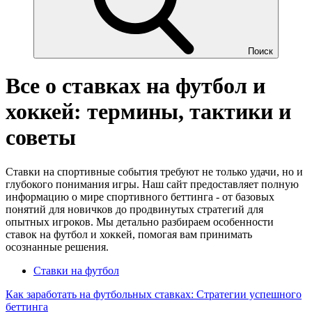
Поиск
Все о ставках на футбол и
хоккей: термины, тактики и
советы
Ставки на спортивные события требуют не только удачи, но и
глубокого понимания игры. Наш сайт предоставляет полную
информацию о мире спортивного беттинга - от базовых
понятий для новичков до продвинутых стратегий для
опытных игроков. Мы детально разбираем особенности
ставок на футбол и хоккей, помогая вам принимать
осознанные решения.
Ставки на футбол
Как заработать на футбольных ставках: Стратегии успешного
беттинга