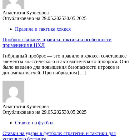
Анастасия Кузнецова
Опубликовано на
29.05.2025
30.05.2025
Правила и тактика хоккея
Проброс в хоккее: правила, тактика и особенности
применения в НХЛ
Гибридный проброс — это правило в хоккее, сочетающее
элементы классического и автоматического проброса. Оно
было введено для повышения безопасности игроков и
динамики матчей. При гибридном […]
Анастасия Кузнецова
Опубликовано на
29.05.2025
30.05.2025
Ставки на футбол
Ставки на удары в футболе: стратегии и тактики для
успешного беттинга