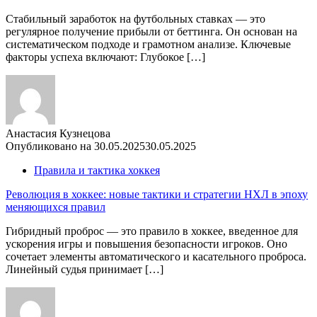
Стабильный заработок на футбольных ставках — это
регулярное получение прибыли от беттинга. Он основан на
систематическом подходе и грамотном анализе. Ключевые
факторы успеха включают: Глубокое […]
Анастасия Кузнецова
Опубликовано на
30.05.2025
30.05.2025
Правила и тактика хоккея
Революция в хоккее: новые тактики и стратегии НХЛ в эпоху
меняющихся правил
Гибридный проброс — это правило в хоккее, введенное для
ускорения игры и повышения безопасности игроков. Оно
сочетает элементы автоматического и касательного проброса.
Линейный судья принимает […]