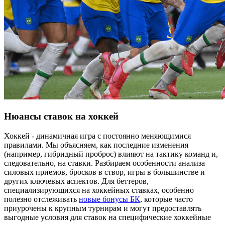
Нюансы ставок на хоккей
Хоккей - динамичная игра с постоянно меняющимися
правилами. Мы объясняем, как последние изменения
(например, гибридный проброс) влияют на тактику команд и,
следовательно, на ставки. Разбираем особенности анализа
силовых приемов, бросков в створ, игры в большинстве и
других ключевых аспектов. Для беттеров,
специализирующихся на хоккейных ставках, особенно
полезно отслеживать
новые бонусы БК
, которые часто
приурочены к крупным турнирам и могут предоставлять
выгодные условия для ставок на специфические хоккейные